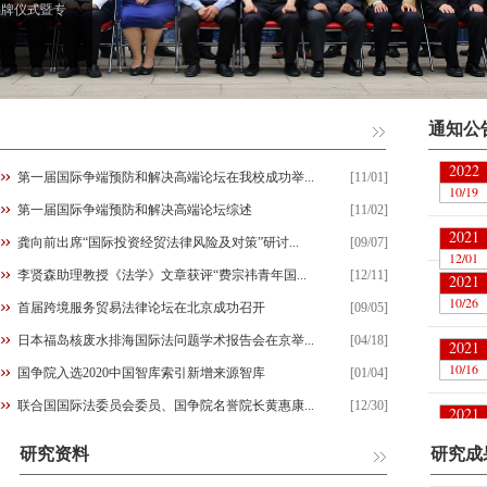
揭牌仪式暨专
通知公
2022
第一届国际争端预防和解决高端论坛在我校成功举...
[11/01]
10/19
第一届国际争端预防和解决高端论坛综述
[11/02]
2021
龚向前出席“国际投资经贸法律风险及对策”研讨...
[09/07]
12/01
李贤森助理教授《法学》文章获评“费宗祎青年国...
[12/11]
2021
10/26
首届跨境服务贸易法律论坛在北京成功召开
[09/05]
李华：
日本福岛核废水排海国际法问题学术报告会在京举...
[04/18]
2021
10/16
国争院入选2020中国智库索引新增来源智库
[01/04]
魏求月
联合国国际法委员会委员、国争院名誉院长黄惠康...
[12/30]
2021
周建华
10/12
魏求月
研究资料
研究成