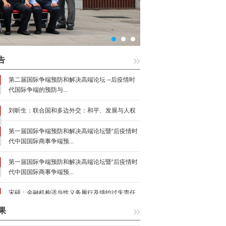
1
2
3
告
第二届国际争端预防和解决高端论坛 --后疫情时
代国际争端的预防与...
刘昕生：联合国和多边外交：和平、发展与人权
第一届国际争端预防和解决高端论坛暨“后疫情时
代中国国际商事争端预...
联合国国际贸易法委员会框架下投资人与国...
第一届国际争端预防和解决高端论坛暨“后疫情时
代中国国际商事争端预...
：互联网法院：解决跨境网路消费者争议裁...
：论调解的市场化运作
宋硕：金融机构适当性义务履行及缔约过失责任
承担标准 ——以《民法...
：跨境网络消费者合同强制性仲裁条款效力...
果