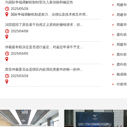
周建华
为国际争端调解机制转型注入新动能和确定性
2025/05/28
周建华
国际争端调解机制是权力、法律以及技术相互作用...
周建华
法院驳回了原告基于自然正义原则的撤销请求，但...
龚向前：Th
2025/04/08
周建华
仲裁庭有权决定是否进行鉴定，对鉴定申请不予支...
龚向前
2025/04/05
龚向前
西安仲裁委员会是辖区内处理此类案件的唯一的仲...
杨成铭
2025/03/28
付俊伟
连俊雅
连俊雅
连俊雅
连俊雅