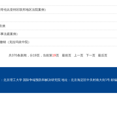
国哥伦比亚特区联邦地区法院案例）
生效
商事法庭案例）
撤销（克拉玛依中院）
共370条新闻，分19页，当前第
19
页
最前页
上一页
下一页
最后页
：北京理工大学 国际争端预防和解决研究院 地址：北京海淀区中关村南大街5号 邮编：1