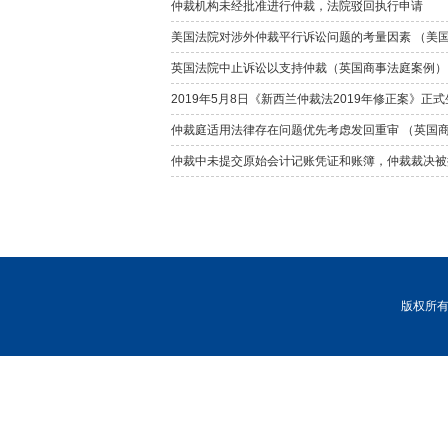
仲裁机构未经批准进行仲裁，法院驳回执行申请
美国法院对涉外仲裁平行诉讼问题的考量因素 （美
英国法院中止诉讼以支持仲裁（英国商事法庭案例）
2019年5月8日《新西兰仲裁法2019年修正案》正式
仲裁庭适用法律存在问题优先考虑发回重审 （英国
仲裁中未提交原始会计记账凭证和账簿，仲裁裁决被
版权所有