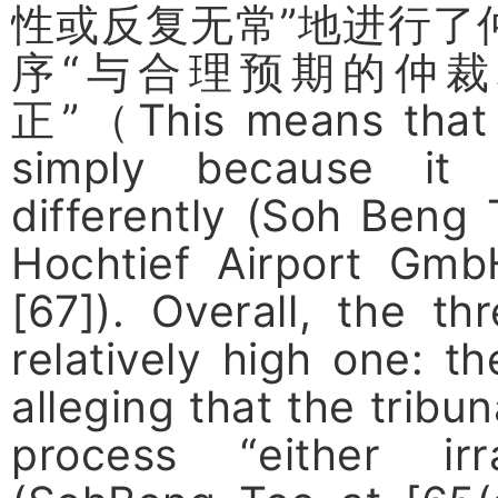
性或反复无常
”
地进行了
序
“
与合理预期的仲裁
正
”
（
This means that 
simply because it
differently (Soh Beng 
Hochtief Airport Gmb
[67]). Overall, the th
relatively high one: t
alleging that the tribu
process “either irra