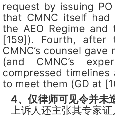
request by issuing PO 
that CMNC itself had 
the AEO Regime and t
[159]). Fourth, after
CMNC’s counsel gave m
(and CMNC’s expe
compressed timelines 
to meet them (GD at [1
4
、仅律师可见令并未
上诉人还主张其专家证