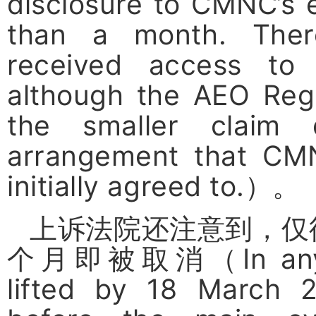
disclosure to CMNC’s e
than a month. Ther
received access to
although the AEO Regi
the smaller claim
arrangement that CM
initially agreed to.
）。
上诉法院还注意到，仅
个月即被取消（
In an
lifted by 18 March 