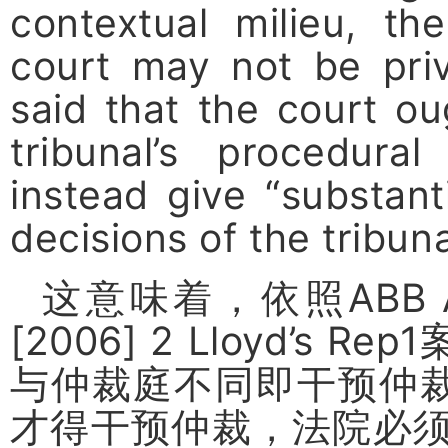
contextual milieu, th
court may not be priv
said that the court o
tribunal’s procedura
instead give “substant
decisions of the tribuna
这意味着，依照
ABB 
[2006] 2 Lloyd’s Rep1
与仲裁庭不同即干预仲
才得干预仲裁，法院必