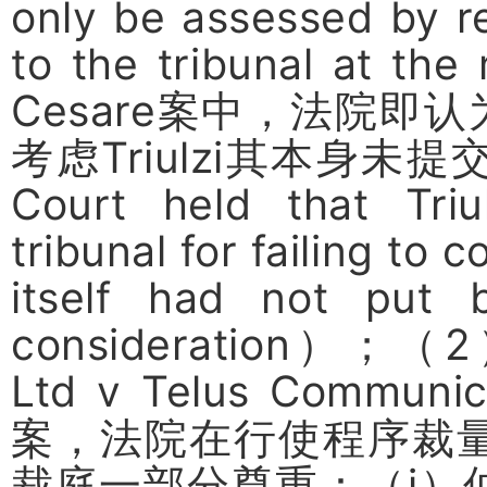
only be assessed by 
to the tribunal at the 
Cesare
案中，法院即认
考虑
Triulzi
其本身未提
Court held that Triu
tribunal for failing to 
itself had not put b
consideration
）；（
2
Ltd v Telus Communic
案，法院在行使程序裁
裁庭一部分尊重：（
i
）